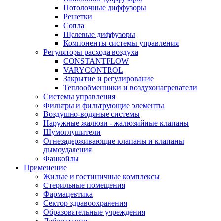
Потолочные диффузоры
Решетки
Сопла
Щелевые диффузоры
Компоненты системы управления
Регуляторы расхода воздуха
CONSTANTFLOW
VARYCONTROL
Закрытие и регулирование
Теплообменники и воздухонагреватели
Системы управления
Фильтры и фильтрующие элементы
Воздушно-водяные системы
Наружные жалюзи - жалюзийные клапаны
Шумоглушители
Огнезадерживающие клапаны и клапаны
дымоудаления
Фанкойлы
Применение
Жилые и гостиничные комплексы
Стерильные помещения
Фармацевтика
Сектор здравоохранения
Образовательные учреждения
Лаборатории