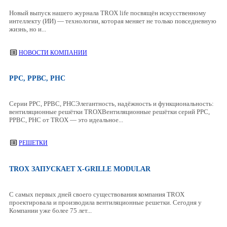
Новый выпуск нашего журнала TROX life посвящён искусственному
интеллекту (ИИ) — технологии, которая меняет не только повседневную
жизнь, но и...
НОВОСТИ КОМПАНИИ
PPС, PPBC, PHC
Серии PPС, PPBC, PHCЭлегантность, надёжность и функциональность:
вентиляционные решётки TROXВентиляционные решётки серий PPС,
PPBC, PHC от TROX — это идеальное...
РЕШЕТКИ
TROX ЗАПУСКАЕТ X-GRILLE MODULAR
С самых первых дней своего существования компания TROX
проектировала и производила вентиляционные решетки. Сегодня у
Компании уже более 75 лет...