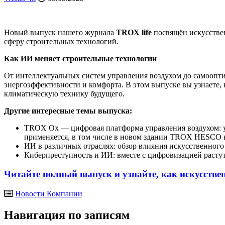
Новый выпуск нашего журнала
TROX life
посвящён искусствен
сферу строительных технологий.
Как ИИ меняет строительные технологии
От интеллектуальных систем управления воздухом до самооп
энергоэффективности и комфорта. В этом выпуске вы узнаете
климатическую технику будущего.
Другие интересные темы выпуска:
TROX Ox — цифровая платформа управления воздухом: у
применяется, в том числе в новом здании TROX HESCO
ИИ в различных отраслях: обзор влияния искусственного
Киберпреступность и ИИ: вместе с цифровизацией растут
Читайте полный выпуск и узнайте, как искусств
Новости Компании
Навигация по записям