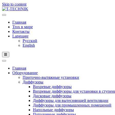
Skip to content
Главная
Trox в мире
Контакты
Language
Русский
English
Главная
Оборудование
Приточно-вытяжные установки
Диффузоры
Вихревые диффузоры
Вихревые диффузоры для установки в ступен
Дисковые диффузоры
Диффузоры для вытесняющей вентиляции
Диффузоры для промышленных помещений
Напольные диффузоры
Потолочные диффузоры