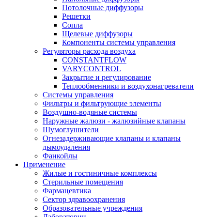
Потолочные диффузоры
Решетки
Сопла
Щелевые диффузоры
Компоненты системы управления
Регуляторы расхода воздуха
CONSTANTFLOW
VARYCONTROL
Закрытие и регулирование
Теплообменники и воздухонагреватели
Системы управления
Фильтры и фильтрующие элементы
Воздушно-водяные системы
Наружные жалюзи - жалюзийные клапаны
Шумоглушители
Огнезадерживающие клапаны и клапаны
дымоудаления
Фанкойлы
Применение
Жилые и гостиничные комплексы
Стерильные помещения
Фармацевтика
Сектор здравоохранения
Образовательные учреждения
Лаборатории