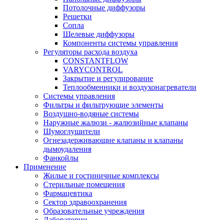
Потолочные диффузоры
Решетки
Сопла
Щелевые диффузоры
Компоненты системы управления
Регуляторы расхода воздуха
CONSTANTFLOW
VARYCONTROL
Закрытие и регулирование
Теплообменники и воздухонагреватели
Системы управления
Фильтры и фильтрующие элементы
Воздушно-водяные системы
Наружные жалюзи - жалюзийные клапаны
Шумоглушители
Огнезадерживающие клапаны и клапаны
дымоудаления
Фанкойлы
Применение
Жилые и гостиничные комплексы
Стерильные помещения
Фармацевтика
Сектор здравоохранения
Образовательные учреждения
Лаборатории