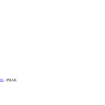
OL
›
PBAK