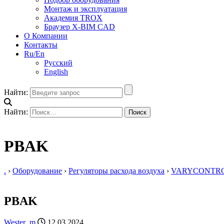
Монтаж и эксплуатация
Академия TROX
Браузер X-BIM CAD
О Компании
Контакты
Ru/En
Русский
English
Найти:
Найти:
PBAK
.
›
Оборудование
›
Регуляторы расхода воздуха
›
VARYCONTR
PBAK
Wester_m
12.03.2024