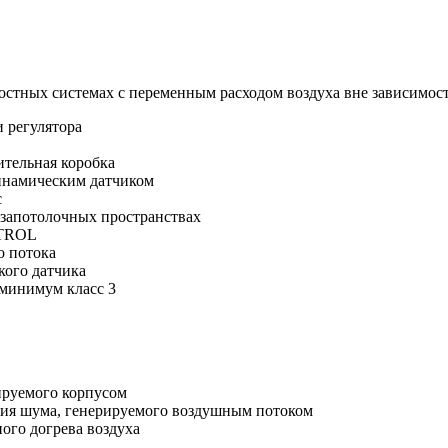
ростных системах с переменным расходом воздуха вне зависимос
 регулятора
ительная коробка
динамическим датчиком
с
 запотолочных пространствах
NTROL
о потока
кого датчика
 минимум класс 3
руемого корпусом
ия шума, генерируемого воздушным потоком
ого догрева воздуха