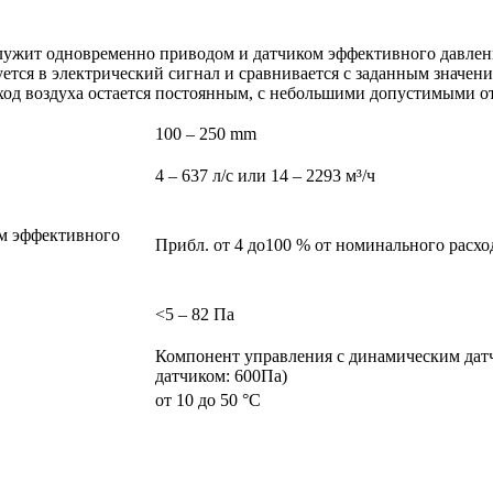
служит одновременно приводом и датчиком эффективного давлени
уется в электрический сигнал и сравнивается с заданным значен
сход воздуха остается постоянным, с небольшими допустимыми о
100 – 250 mm
4 – 637 л/с или 14 – 2293 м³/ч
ом эффективного
Прибл. от 4 до100 % от номинального расхо
<5 – 82 Па
Компонент управления с динамическим датч
датчиком
: 600Па)
от 10 до 50 °C