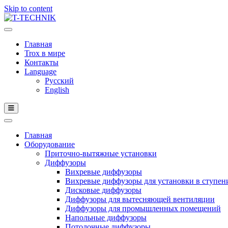
Skip to content
Главная
Trox в мире
Контакты
Language
Русский
English
Главная
Оборудование
Приточно-вытяжные установки
Диффузоры
Вихревые диффузоры
Вихревые диффузоры для установки в ступен
Дисковые диффузоры
Диффузоры для вытесняющей вентиляции
Диффузоры для промышленных помещений
Напольные диффузоры
Потолочные диффузоры