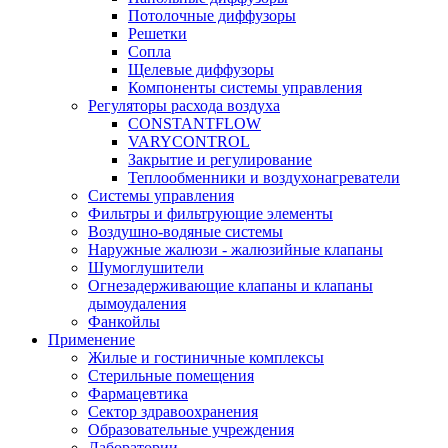
Потолочные диффузоры
Решетки
Сопла
Щелевые диффузоры
Компоненты системы управления
Регуляторы расхода воздуха
CONSTANTFLOW
VARYCONTROL
Закрытие и регулирование
Теплообменники и воздухонагреватели
Системы управления
Фильтры и фильтрующие элементы
Воздушно-водяные системы
Наружные жалюзи - жалюзийные клапаны
Шумоглушители
Огнезадерживающие клапаны и клапаны
дымоудаления
Фанкойлы
Применение
Жилые и гостиничные комплексы
Стерильные помещения
Фармацевтика
Сектор здравоохранения
Образовательные учреждения
Лаборатории